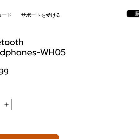
ロード
サポートを受ける
etooth
dphones-WH05
価格
.99