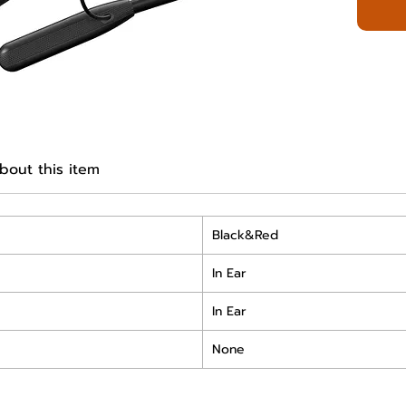
bout this item
Black&Red
In Ear
In Ear
None